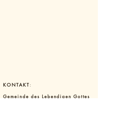
KONTAKT
:
Gemeinde des Lebendigen Gottes
Trier e.V.
Tel
:
+49 (0) 6514369439
E-mail
: